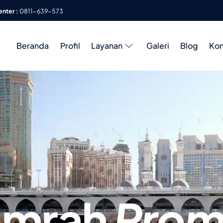
enter :
0811-639-573
Beranda
Profil
Layanan
Galeri
Blog
Kon
mrah
Pro