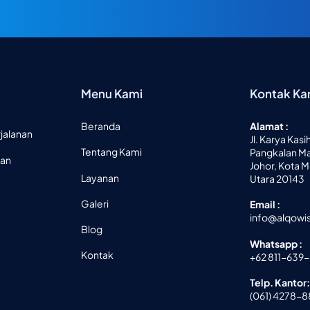
Menu Kami
Kontak Ka
Beranda
Alamat :
jalanan
Jl. Karya Kas
Tentang Kami
Pangkalan Ma
nan
Johor, Kota 
Layanan
Utara 20143
Galeri
Email :
info@alqowi
Blog
Whatsapp :
Kontak
+62 811-639
Telp. Kantor:
(061) 4278-