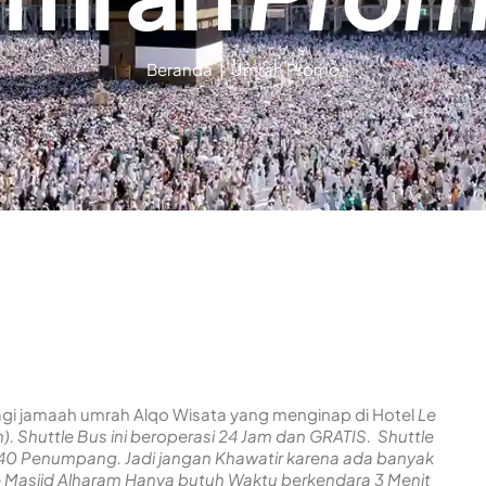
Beranda | Umrah Promo
agi jamaah umrah Alqo Wisata yang menginap di Hotel
Le
. Shuttle Bus ini beroperasi 24 Jam dan GRATIS. Shuttle
 40 Penumpang. Jadi jangan Khawatir karena ada banyak
l ke Masjid Alharam Hanya butuh Waktu berkendara 3 Menit