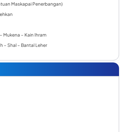
entuan Maskapai Penerbangan)
olehkan
 – Mukena – Kain Ihram
 – Shal – Bantal Leher
h