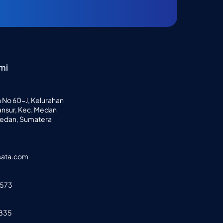
mi
ih No 60-J, Kelurahan
nsur, Kec. Medan
Medan, Sumatera
sata.com
-573
8835