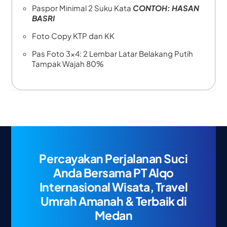
Paspor Minimal 2 Suku Kata
CONTOH: HASAN
BASRI
Foto Copy KTP dan KK
Pas Foto 3×4: 2 Lembar Latar Belakang Putih
Tampak Wajah 80%
Percayakan Perjalanan Suci
Anda Bersama PT Alqo
Internasional Wisata, Travel
Umrah Amanah & Terbaik di
Medan