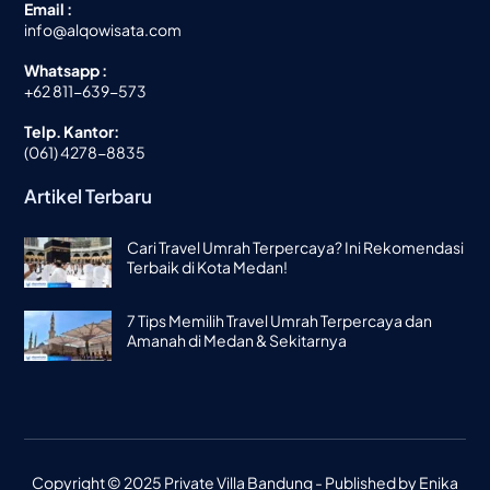
Email :
info@alqowisata.com
Whatsapp :
+62 811-639-573
Telp. Kantor:
(061) 4278-8835
Artikel Terbaru
Cari Travel Umrah Terpercaya? Ini Rekomendasi
Terbaik di Kota Medan!
7 Tips Memilih Travel Umrah Terpercaya dan
Amanah di Medan & Sekitarnya
Copyright © 2025 Private Villa Bandung - Published by
Enika